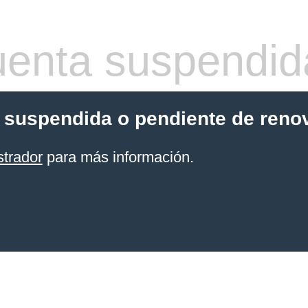
enta suspendid
 suspendida o pendiente de reno
strador
para más información.