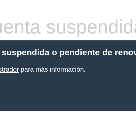
enta suspendid
 suspendida o pendiente de reno
strador
para más información.