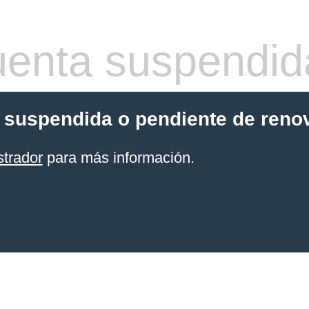
enta suspendid
 suspendida o pendiente de reno
strador
para más información.