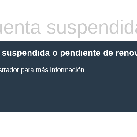
enta suspendid
 suspendida o pendiente de reno
strador
para más información.