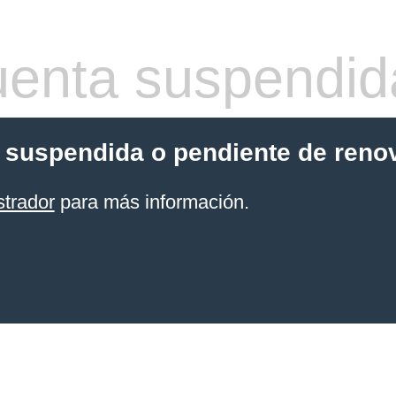
enta suspendid
 suspendida o pendiente de reno
strador
para más información.