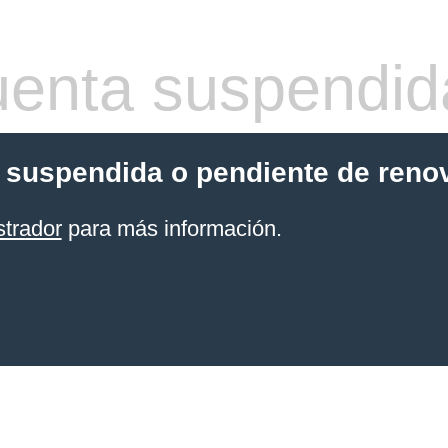
enta suspendid
 suspendida o pendiente de reno
strador
para más información.