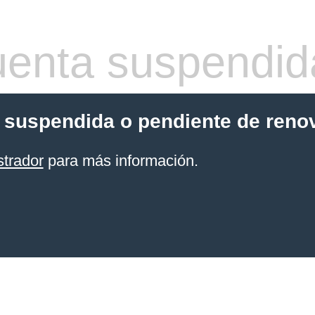
enta suspendid
 suspendida o pendiente de reno
strador
para más información.