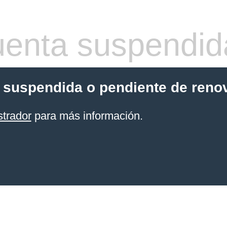
enta suspendid
 suspendida o pendiente de reno
strador
para más información.