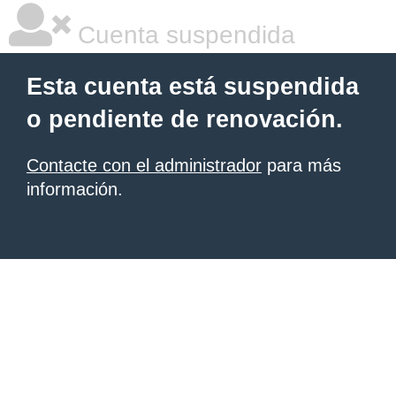
Cuenta suspendida
Esta cuenta está suspendida
o pendiente de renovación.
Contacte con el administrador
para más
información.