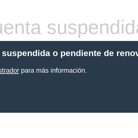
enta suspendid
 suspendida o pendiente de reno
strador
para más información.