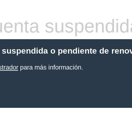
enta suspendid
 suspendida o pendiente de reno
strador
para más información.