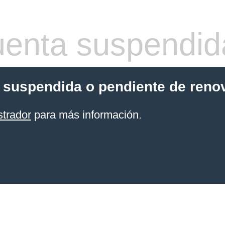
enta suspendid
 suspendida o pendiente de reno
strador
para más información.