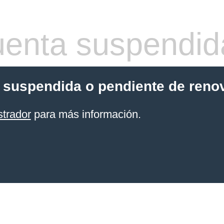
enta suspendid
 suspendida o pendiente de reno
strador
para más información.