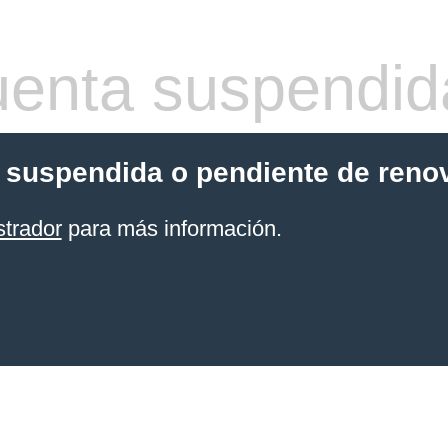
enta suspendid
 suspendida o pendiente de reno
strador
para más información.