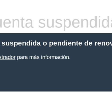
enta suspendid
 suspendida o pendiente de reno
strador
para más información.