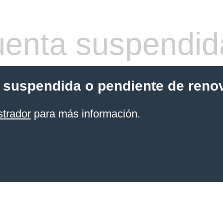
enta suspendid
 suspendida o pendiente de reno
strador
para más información.