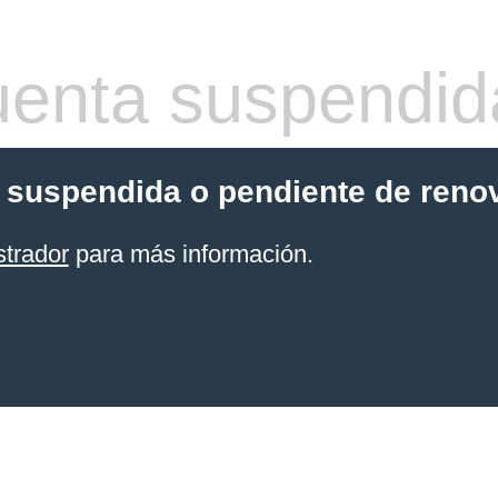
enta suspendid
 suspendida o pendiente de reno
strador
para más información.