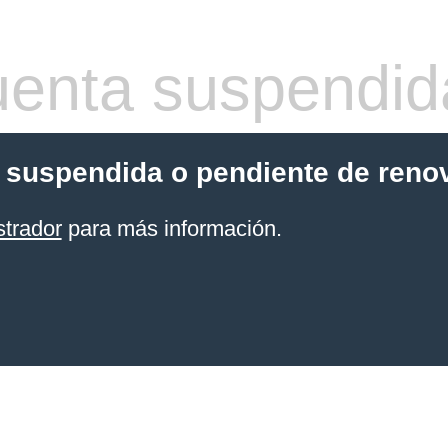
enta suspendid
 suspendida o pendiente de reno
strador
para más información.