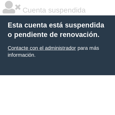
Cuenta suspendida
Esta cuenta está suspendida
o pendiente de renovación.
Contacte con el administrador
para más
información.