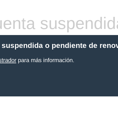
enta suspendid
 suspendida o pendiente de reno
strador
para más información.