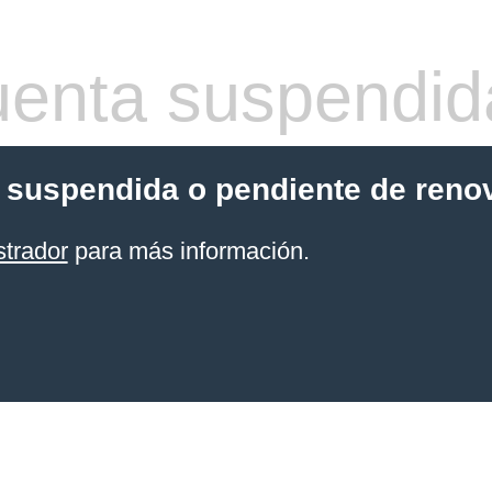
enta suspendid
 suspendida o pendiente de reno
strador
para más información.