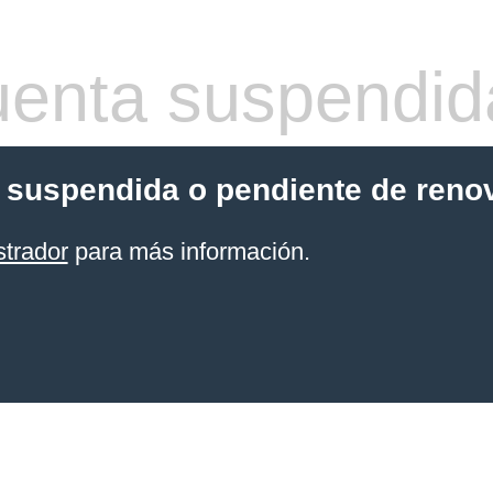
enta suspendid
 suspendida o pendiente de reno
strador
para más información.