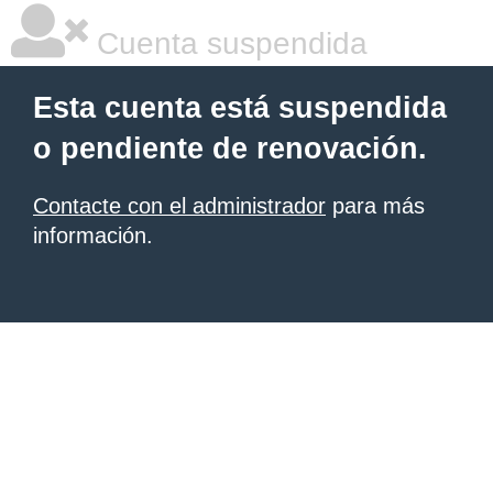
Cuenta suspendida
Esta cuenta está suspendida
o pendiente de renovación.
Contacte con el administrador
para más
información.