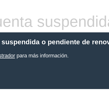
enta suspendid
 suspendida o pendiente de reno
strador
para más información.