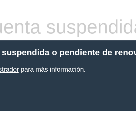
enta suspendid
 suspendida o pendiente de reno
strador
para más información.