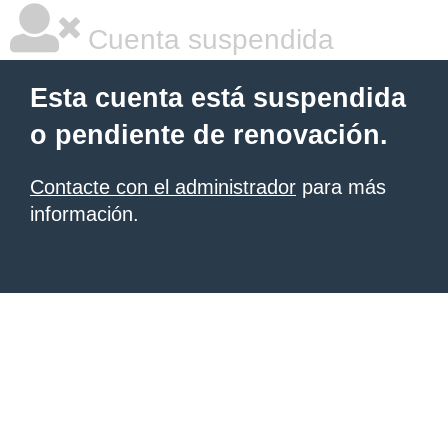
Cuenta suspendida
Esta cuenta está suspendida
o pendiente de renovación.
Contacte con el administrador
para más
información.