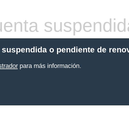
enta suspendid
 suspendida o pendiente de reno
strador
para más información.