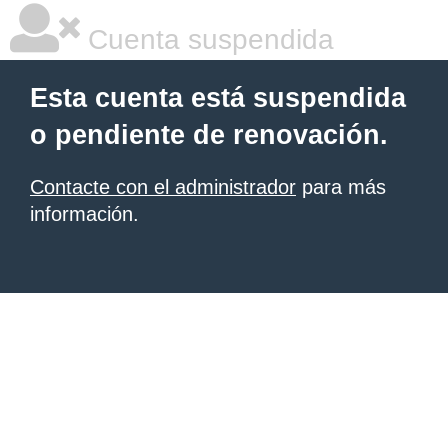
Cuenta suspendida
Esta cuenta está suspendida
o pendiente de renovación.
Contacte con el administrador
para más
información.