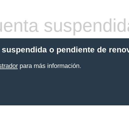
enta suspendid
 suspendida o pendiente de reno
strador
para más información.