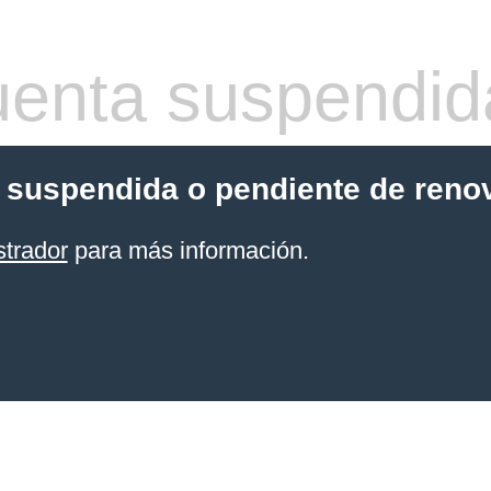
enta suspendid
 suspendida o pendiente de reno
strador
para más información.