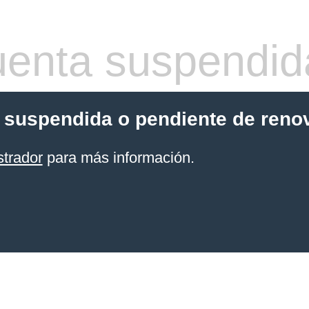
enta suspendid
 suspendida o pendiente de reno
strador
para más información.