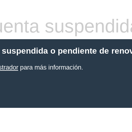
enta suspendid
 suspendida o pendiente de reno
strador
para más información.