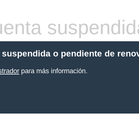
enta suspendid
 suspendida o pendiente de reno
strador
para más información.