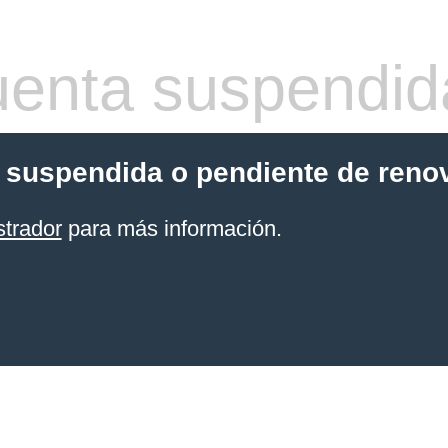
enta suspendid
 suspendida o pendiente de reno
strador
para más información.