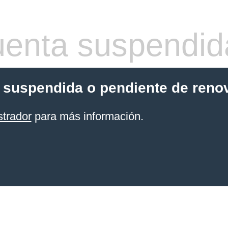
enta suspendid
 suspendida o pendiente de reno
strador
para más información.