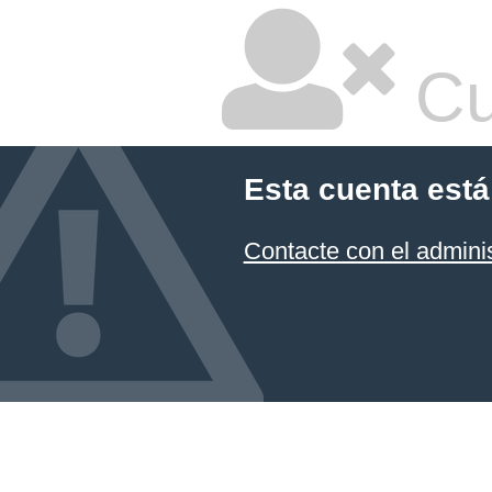
Cu
Esta cuenta está
Contacte con el admini