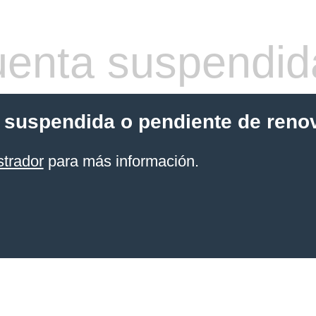
enta suspendid
 suspendida o pendiente de reno
strador
para más información.