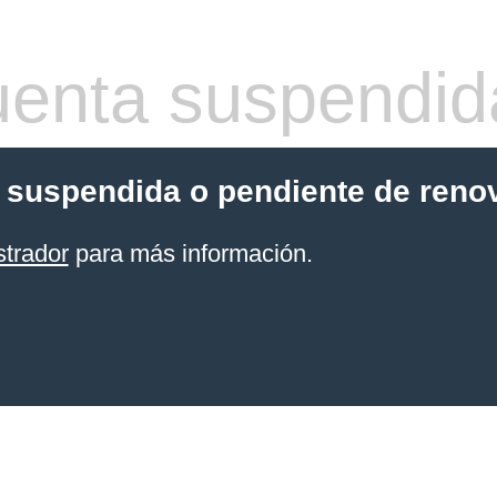
enta suspendid
 suspendida o pendiente de reno
strador
para más información.