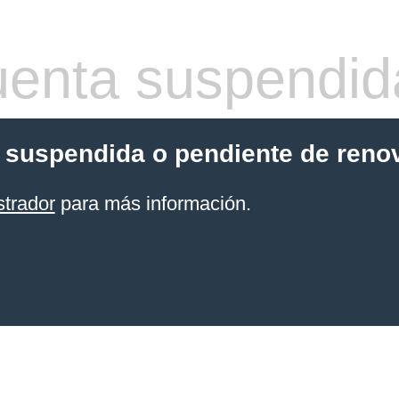
enta suspendid
 suspendida o pendiente de reno
strador
para más información.