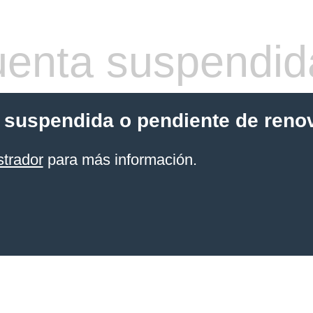
enta suspendid
 suspendida o pendiente de reno
strador
para más información.