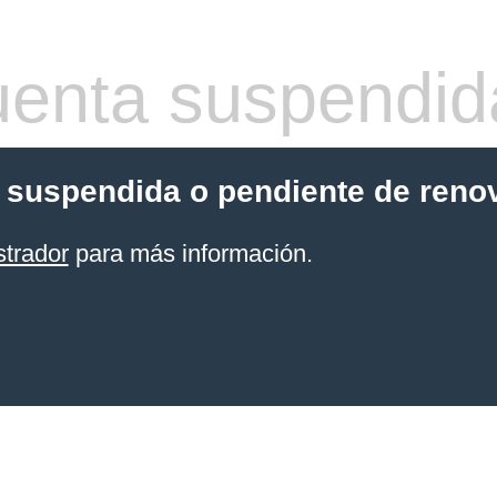
enta suspendid
 suspendida o pendiente de reno
strador
para más información.