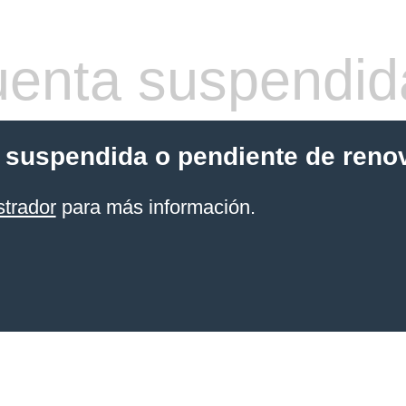
enta suspendid
 suspendida o pendiente de reno
strador
para más información.