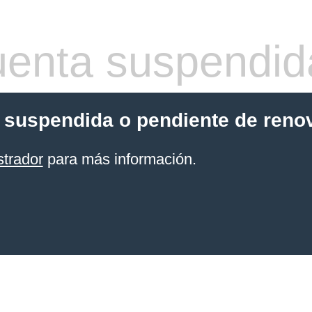
enta suspendid
 suspendida o pendiente de reno
strador
para más información.