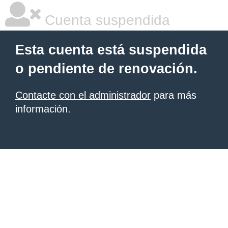
Cuenta suspendida
Esta cuenta está suspendida
o pendiente de renovación.
Contacte con el administrador
para más
información.