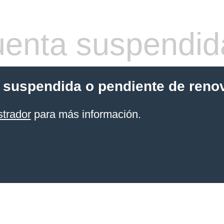
enta suspendid
 suspendida o pendiente de reno
strador
para más información.