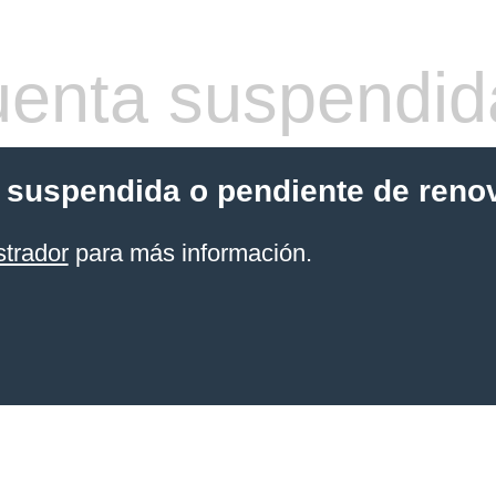
enta suspendid
 suspendida o pendiente de reno
strador
para más información.