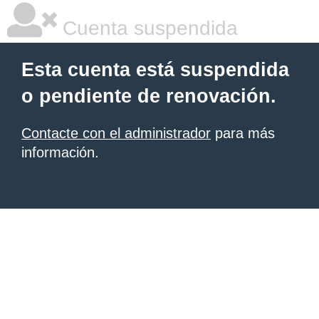
Cuenta suspendida
Esta cuenta está suspendida
o pendiente de renovación.
Contacte con el administrador
para más
información.