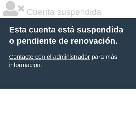
Cuenta suspendida
Esta cuenta está suspendida
o pendiente de renovación.
Contacte con el administrador
para más
información.