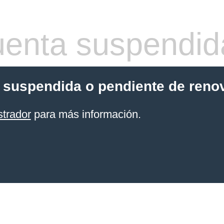
enta suspendid
 suspendida o pendiente de reno
strador
para más información.